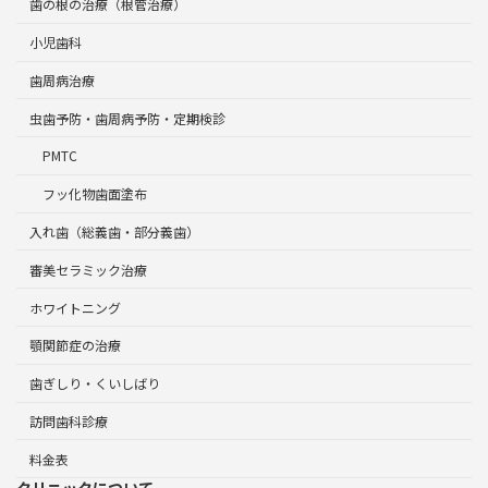
歯の根の治療（根管治療）
小児歯科
歯周病治療
虫歯予防・歯周病予防・定期検診
PMTC
フッ化物歯面塗布
入れ歯（総義歯・部分義歯）
審美セラミック治療
ホワイトニング
顎関節症の治療
歯ぎしり・くいしばり
訪問歯科診療
料金表