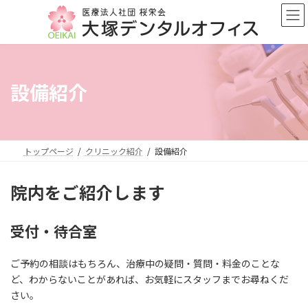
コ
ナ
ン
ビ
テ
ゲ
ン
ー
ツ
シ
へ
ョ
設備紹介
ス
ン
キ
に
ッ
移
プ
動
トップページ
クリニック紹介
設備紹介
院内をご紹介します
受付・待合室
ご予約の相談はもちろん、治療中の疑問・質問・料金のことな
ど、わからないことがあれば、お気軽にスタッフまでお尋ねくだ
さい。