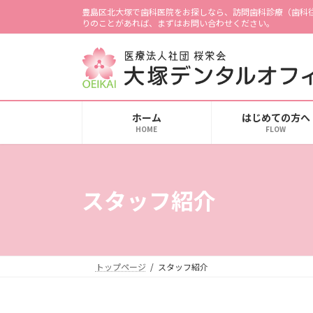
コ
ナ
豊島区北大塚で歯科医院をお探しなら、訪問歯科診療（歯科
ン
ビ
りのことがあれば、まずはお問い合わせください。
テ
ゲ
ン
ー
ツ
シ
へ
ョ
ス
ン
ホーム
はじめての方へ
キ
に
HOME
FLOW
ッ
移
プ
動
スタッフ紹介
トップページ
スタッフ紹介