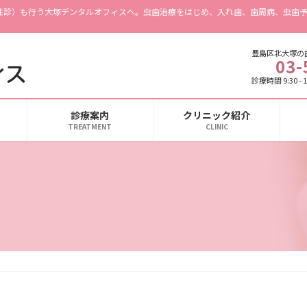
往診）も行う大塚デンタルオフィスへ。虫歯治療をはじめ、入れ歯、歯周病、虫歯
豊島区北大塚の
03-
診療時間 9:30 - 
診療案内
クリニック紹介
TREATMENT
CLINIC