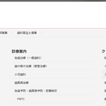
師募集
歯科衛生士募集
診療案内
ク
虫歯治療（一般歯科）
歯の根の治療（根管治療）
小児歯科
歯周病治療
虫歯予防・歯周病予防・定期検診
PMTC