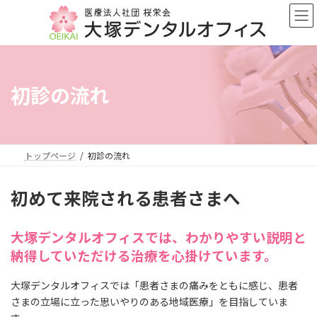
コ
ナ
ン
ビ
テ
ゲ
ン
ー
ツ
シ
へ
ョ
初診の流れ
ス
ン
キ
に
ッ
移
プ
動
トップページ
初診の流れ
初めて来院される患者さまへ
大塚デンタルオフィスでは、わかりやすい説明と
納得していただける治療を心掛けています。
大塚デンタルオフィスでは「患者さまの痛みをともに感じ、患者
さまの立場に立った思いやりのある地域医療」を目指していま