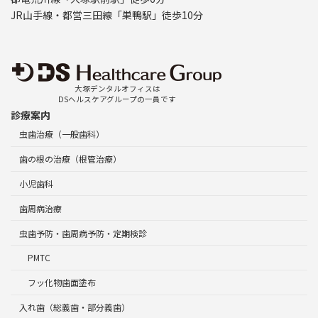
JR山手線・都営三田線「巣鴨駅」徒歩10分
大塚デンタルオフィスは
DSヘルスケアグループの一員です
診療案内
虫歯治療（一般歯科）
歯の根の治療（根管治療）
小児歯科
歯周病治療
虫歯予防・歯周病予防・定期検診
PMTC
フッ化物歯面塗布
入れ歯（総義歯・部分義歯）