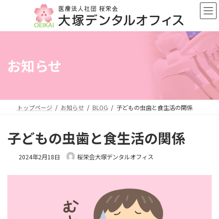
コ
ナ
ン
ビ
テ
ゲ
ン
ー
ツ
シ
へ
ョ
お知らせ
ス
ン
キ
に
ッ
移
プ
動
トップページ
お知らせ
BLOG
子どもの虫歯と食生活の関係
子どもの虫歯と食生活の関係
2024年2月18日
桜栄会大塚デンタルオフィス