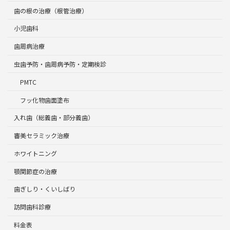
歯の根の治療（根管治療）
小児歯科
歯周病治療
虫歯予防・歯周病予防・定期検診
PMTC
フッ化物歯面塗布
入れ歯（総義歯・部分義歯）
審美セラミック治療
ホワイトニング
顎関節症の治療
歯ぎしり・くいしばり
訪問歯科診療
料金表