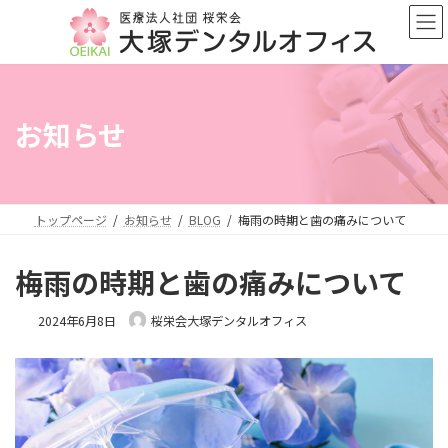
コ
ナ
ン
ビ
テ
ゲ
ン
ー
ツ
シ
へ
ョ
お知らせ
ス
ン
キ
に
ッ
移
プ
動
トップページ
お知らせ
BLOG
梅雨の時期と歯の痛みについて
梅雨の時期と歯の痛みについて
2024年6月8日
桜栄会大塚デンタルオフィス