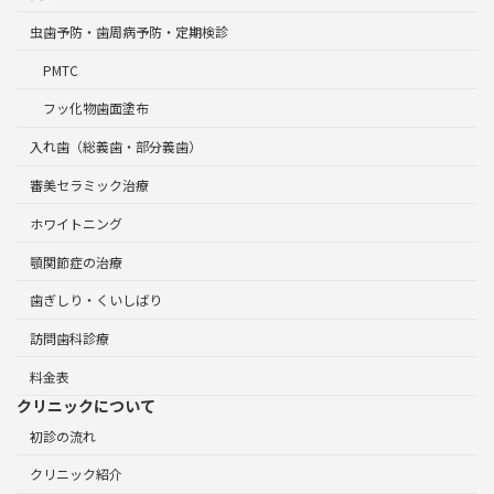
虫歯予防・歯周病予防・定期検診
PMTC
フッ化物歯面塗布
入れ歯（総義歯・部分義歯）
審美セラミック治療
ホワイトニング
顎関節症の治療
歯ぎしり・くいしばり
訪問歯科診療
料金表
クリニックについて
初診の流れ
クリニック紹介